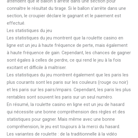
attendent que le ballon s’arrête dans une section pour
connaître le résultat du tirage. Si le ballon s’arrête dans une
section, le croupier déclare le gagnant et le paiement est
effectué.
Les statistiques du jeu
Les statistiques du jeu montrent que la roulette casino en
ligne est un jeu à haute fréquence de perte, mais également
à haute fréquence de gain. Cependant, les chances de gagner
sont égales à celles de perdre, ce qui rend le jeu à la fois
excitant et difficile à maîtriser.
Les statistiques du jeu montrent également que les paris les
plus courants sont les paris sur les couleurs (rouge ou noir)
et les paris sur les pairs/impairs. Cependant, les paris les plus
rentables sont souvent les paris sur un seul numéro.
En résumé, la roulette casino en ligne est un jeu de hasard
qui nécessite une bonne compréhension des règles et des
statistiques pour gagner. Mais même avec une bonne
compréhension, le jeu est toujours à la merci du hasard.
Les variantes de roulette : de la traditionnelle à la vidéo