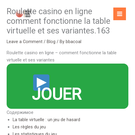
Skip
Roulette casino en ligne
to
content
comment fonctionne la table
virtuelle et ses variantes.163
Leave a Comment
/
Blog
/ By
bbacoal
Roulette casino en ligne – comment fonctionne la table
virtuelle et ses variantes
JOUER
Содержимое
La table virtuelle : un jeu de hasard
Les règles du jeu
Les statistiques du jeu