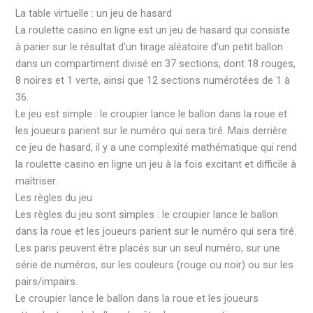
La table virtuelle : un jeu de hasard
La roulette casino en ligne est un jeu de hasard qui consiste
à parier sur le résultat d’un tirage aléatoire d’un petit ballon
dans un compartiment divisé en 37 sections, dont 18 rouges,
8 noires et 1 verte, ainsi que 12 sections numérotées de 1 à
36.
Le jeu est simple : le croupier lance le ballon dans la roue et
les joueurs parient sur le numéro qui sera tiré. Mais derrière
ce jeu de hasard, il y a une complexité mathématique qui rend
la roulette casino en ligne un jeu à la fois excitant et difficile à
maîtriser.
Les règles du jeu
Les règles du jeu sont simples : le croupier lance le ballon
dans la roue et les joueurs parient sur le numéro qui sera tiré.
Les paris peuvent être placés sur un seul numéro, sur une
série de numéros, sur les couleurs (rouge ou noir) ou sur les
pairs/impairs.
Le croupier lance le ballon dans la roue et les joueurs