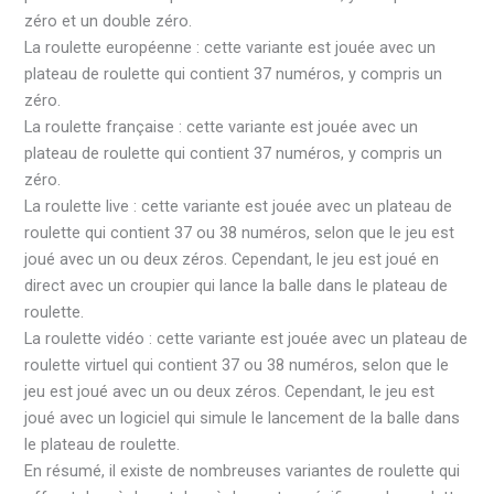
zéro et un double zéro.
La roulette européenne : cette variante est jouée avec un
plateau de roulette qui contient 37 numéros, y compris un
zéro.
La roulette française : cette variante est jouée avec un
plateau de roulette qui contient 37 numéros, y compris un
zéro.
La roulette live : cette variante est jouée avec un plateau de
roulette qui contient 37 ou 38 numéros, selon que le jeu est
joué avec un ou deux zéros. Cependant, le jeu est joué en
direct avec un croupier qui lance la balle dans le plateau de
roulette.
La roulette vidéo : cette variante est jouée avec un plateau de
roulette virtuel qui contient 37 ou 38 numéros, selon que le
jeu est joué avec un ou deux zéros. Cependant, le jeu est
joué avec un logiciel qui simule le lancement de la balle dans
le plateau de roulette.
En résumé, il existe de nombreuses variantes de roulette qui