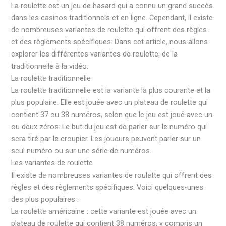
La roulette est un jeu de hasard qui a connu un grand succès
dans les casinos traditionnels et en ligne. Cependant, il existe
de nombreuses variantes de roulette qui offrent des règles
et des règlements spécifiques. Dans cet article, nous allons
explorer les différentes variantes de roulette, de la
traditionnelle à la vidéo.
La roulette traditionnelle
La roulette traditionnelle est la variante la plus courante et la
plus populaire. Elle est jouée avec un plateau de roulette qui
contient 37 ou 38 numéros, selon que le jeu est joué avec un
ou deux zéros. Le but du jeu est de parier sur le numéro qui
sera tiré par le croupier. Les joueurs peuvent parier sur un
seul numéro ou sur une série de numéros.
Les variantes de roulette
Il existe de nombreuses variantes de roulette qui offrent des
règles et des règlements spécifiques. Voici quelques-unes
des plus populaires :
La roulette américaine : cette variante est jouée avec un
plateau de roulette qui contient 38 numéros, y compris un