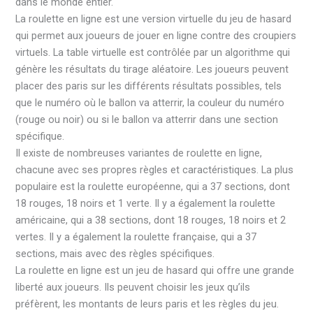
dans le monde entier.
La roulette en ligne est une version virtuelle du jeu de hasard
qui permet aux joueurs de jouer en ligne contre des croupiers
virtuels. La table virtuelle est contrôlée par un algorithme qui
génère les résultats du tirage aléatoire. Les joueurs peuvent
placer des paris sur les différents résultats possibles, tels
que le numéro où le ballon va atterrir, la couleur du numéro
(rouge ou noir) ou si le ballon va atterrir dans une section
spécifique.
Il existe de nombreuses variantes de roulette en ligne,
chacune avec ses propres règles et caractéristiques. La plus
populaire est la roulette européenne, qui a 37 sections, dont
18 rouges, 18 noirs et 1 verte. Il y a également la roulette
américaine, qui a 38 sections, dont 18 rouges, 18 noirs et 2
vertes. Il y a également la roulette française, qui a 37
sections, mais avec des règles spécifiques.
La roulette en ligne est un jeu de hasard qui offre une grande
liberté aux joueurs. Ils peuvent choisir les jeux qu’ils
préfèrent, les montants de leurs paris et les règles du jeu.