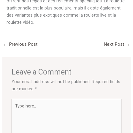
offrent des règles et des règlements spécifiques. La roulette
traditionnelle est la plus populaire, mais il existe également
des variantes plus exotiques comme la roulette live et la
roulette vidéo.
←
Previous Post
Next Post
→
Leave a Comment
Your email address will not be published.
Required fields
are marked
*
Type
here..